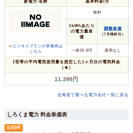
新電力 名称
基本料金/月
無料
1kWhあたり
調整単価
の電力量単
（7月検針分）
価
≫
ビジネスプランの単価表は
一律30.8円
適用なし
こちら
1世帯の平均電気使用量を想定した1ヶ月分の電気料金
（★）
11,396円
北海道で選べる電力会社一覧に戻る
しろくま電力 料金単価表
公式HP