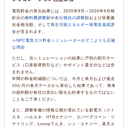
電気料金の算出結果には、2025年9月～2026年8月検
針分の
燃料費調整額
や
各社独自の調整額
および容量拠
出金相当額、そして
再生可能エネルギー発電促進賦課
金
が含まれます。
≫NPC電気ガス料金シミュレーターがどこよりも正確
な理由
ただし、当シミュレーションの結果に戸別の割引サー
ビス（口座振替割引など）やポイント還元分などは含
まれません。
年間の料金削減額については、今月と来月および過去
10か月の各月データから算出した結果であって、将来
の節約額や各社の支払い額をお約束するものではない
ことをご了承ください。
また、調整単価の情報公開が遅れている新電力（スト
エネ、ハルエネ、HTBエナジー、エバーグリーン・リ
テイリング、Looopでんき、シン・エナジー、楽天エ