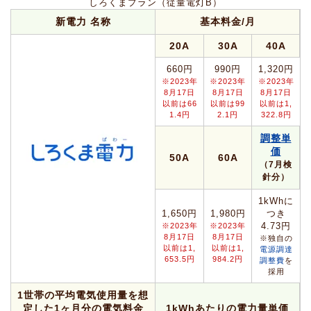
しろくまプラン（従量電灯B）
新電力 名称
基本料金/月
20A
30A
40A
660円
990円
1,320円
※2023年
※2023年
※2023年
8月17日
8月17日
8月17日
以前は66
以前は99
以前は1,
1.4円
2.1円
322.8円
調整単
価
50A
60A
（7月検
針分）
1kWhに
1,650円
1,980円
つき
4.73円
※2023年
※2023年
8月17日
8月17日
※独自の
以前は1,
以前は1,
電源調達
653.5円
984.2円
調整費
を
採用
1世帯の平均電気使用量を想
定した1ヶ月分の電気料金
1kWhあたりの電力量単価