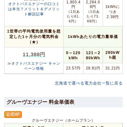
1,903.4
2,284.0
オクトパスエナジーの口コミ
円
8円
1kWhに
は本当？メリット＆デメリッ
（1日あ
（1日あ
つき
ト解説記事
たり61.
たり73.
2.38円
4円）
68円）
1世帯の平均電気使用量を想
定した1ヶ月分の電気料金
1kWhあたりの電力量単価
（★）
280kW
0～120
121～2
11,388円
h超
kWh
80kWh
≫
オクトパスエナジー キャン
23.57円
28.81円
31.21円
ペーン情報
北海道で選べる電力会社一覧に戻る
グルーヴエナジー 料金単価表
公式HP
グルーヴエナジー（ホームプラン）