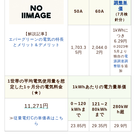
調整単
価
50A
60A
（7月検
針分）
1kWhに
【解説記事】
つき
エバーグリーンの電気の特長
6.29円
とメリット＆デメリット
※2023年
1,703.3
2,044.0
5月より
5円
2円
独自の
電
源調達調
整額
を追
加
1世帯の平均電気使用量を想
定した1ヶ月分の電気料金
1kWhあたりの電力量単価
（★）
0～120
121～2
11,271円
280kW
kWhま
80kWh
h超
まで
で
≫
従量電灯Cの単価表はこち
ら
23.85円
29.35円
29.9円