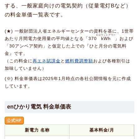
する、一般家庭向けの電気契約（従量電灯Bなど）
の料金単価一覧表です。
(★) 一般財団法人省エネルギーセンターの資料を基に、1世帯
キロワットアワー
あたり月間電力使用量の平均値となる「370
kWh
」および
「30アンペア契約」と仮定した上での『ひと月分の電気料
金』です。
（この料金に
再エネ賦課金
と
燃料費調整額
および各種割引は
加味していません）
(※) 料金単価表は2025年1月時点の各社公開情報を元に作成
しています。
enひかり電気 料金単価表
公式HP
新電力 名称
基本料金/月