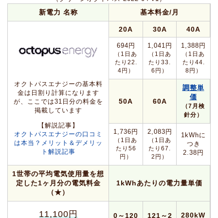
新電力 名称
基本料金/月
20A
30A
40A
694円
1,041円
1,388円
（1日あ
（1日あ
（1日あ
たり22.
たり33.
たり44.
4円）
6円）
8円）
オクトパスエナジーの基本料
調整単
金は日割り計算になります
価
50A
60A
が、ここでは31日分の料金を
（7月検
掲載しています
針分）
【解説記事】
1,736円
2,083円
オクトパスエナジーの口コミ
1kWhに
（1日あ
（1日あ
は本当？メリット＆デメリッ
つき
たり56
たり67.
ト解説記事
2.38円
円）
2円）
1世帯の平均電気使用量を想
定した1ヶ月分の電気料金
1kWhあたりの電力量単価
（★）
11,100円
280kW
0～120
121～2