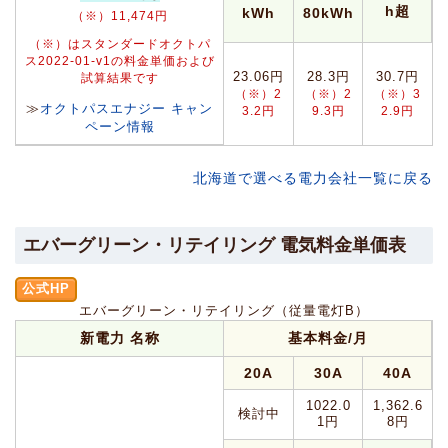
h超
kWh
80kWh
（※）11,474円
（※）はスタンダードオクトパ
ス2022-01-v1の料金単価および
23.06円
28.3円
30.7円
試算結果です
（※）2
（※）2
（※）3
≫
オクトパスエナジー キャン
3.2円
9.3円
2.9円
ペーン情報
北海道で選べる電力会社一覧に戻る
エバーグリーン・リテイリング 電気料金単価表
公式HP
エバーグリーン・リテイリング（従量電灯B）
新電力 名称
基本料金/月
20A
30A
40A
1022.0
1,362.6
検討中
1円
8円