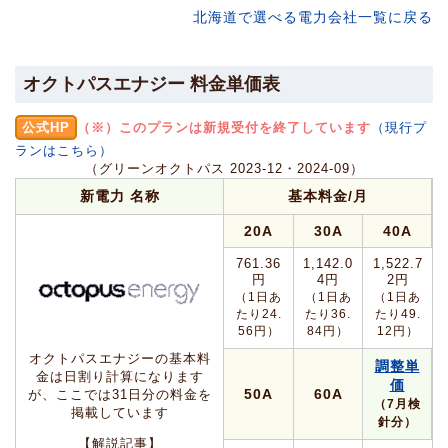
北海道で選べる電力会社一覧に戻る
オクトパスエナジー 料金単価表
公式HP
（※）このプランは新規受付を終了しています
（現行プ
ランはこちら）
（グリーンオクトパス 2023-12・2024-09）
新電力 名称
基本料金/月
20A
30A
40A
761.36
1,142.0
1,522.7
円
4円
2円
（1日あ
（1日あ
（1日あ
たり24.
たり36.
たり49.
56円）
84円）
12円）
オクトパスエナジーの基本料
調整単
金は日割り計算になります
価
50A
60A
が、ここでは31日分の料金を
（7月検
掲載しています
針分）
【解説記事】