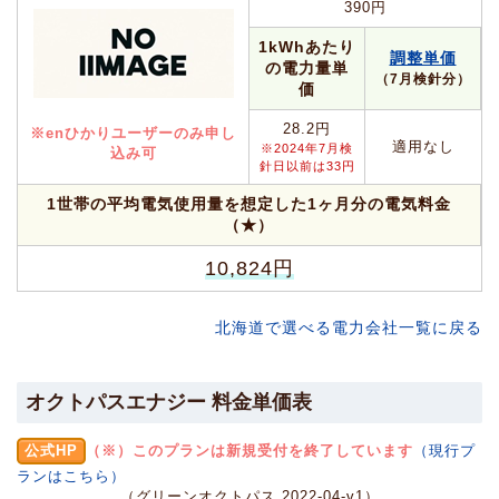
390円
1kWhあたり
調整単価
の電力量単
（7月検針分）
価
28.2円
※enひかりユーザーのみ申し
適用なし
※2024年7月検
込み可
針日以前は33円
1世帯の平均電気使用量を想定した1ヶ月分の電気料金
（★）
10,824円
北海道で選べる電力会社一覧に戻る
オクトパスエナジー 料金単価表
公式HP
（※）このプランは新規受付を終了しています
（現行プ
ランはこちら）
（グリーンオクトパス 2022-04-v1）