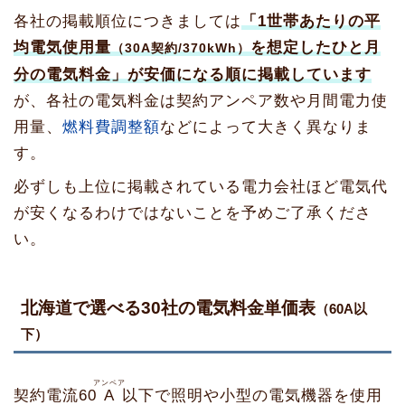
各社の掲載順位につきましては
「1世帯あたりの平
均電気使用量
を想定したひと月
（30A契約/370kWh）
分の電気料金」が安価になる順に掲載しています
が、各社の電気料金は契約アンペア数や月間電力使
用量、
燃料費調整額
などによって大きく異なりま
す。
必ずしも上位に掲載されている電力会社ほど電気代
が安くなるわけではないことを予めご了承くださ
い。
北海道で選べる30社の電気料金単価表
（60A以
下）
アンペア
契約電流60
A
以下で照明や小型の電気機器を使用