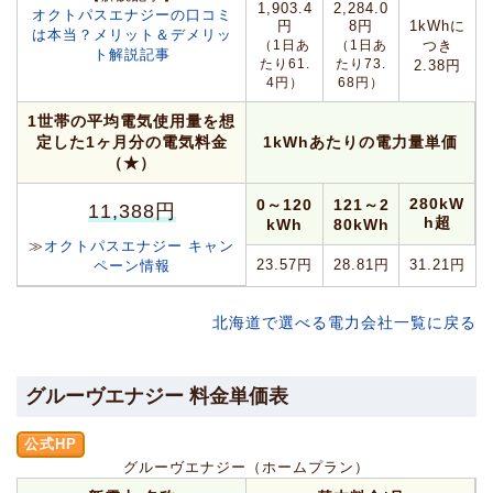
1,903.4
2,284.0
オクトパスエナジーの口コミ
円
8円
1kWhに
は本当？メリット＆デメリッ
（1日あ
（1日あ
つき
ト解説記事
たり61.
たり73.
2.38円
4円）
68円）
1世帯の平均電気使用量を想
定した1ヶ月分の電気料金
1kWhあたりの電力量単価
（★）
280kW
0～120
121～2
11,388円
h超
kWh
80kWh
≫
オクトパスエナジー キャン
23.57円
28.81円
31.21円
ペーン情報
北海道で選べる電力会社一覧に戻る
グルーヴエナジー 料金単価表
公式HP
グルーヴエナジー（ホームプラン）