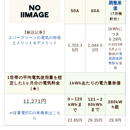
調整単
価
50A
60A
（7月検
針分）
1kWhに
【解説記事】
つき
エバーグリーンの電気の特長
6.29円
とメリット＆デメリット
※2023年
1,703.3
2,044.0
5月より
5円
2円
独自の
電
源調達調
整額
を追
加
1世帯の平均電気使用量を想
定した1ヶ月分の電気料金
1kWhあたりの電力量単価
（★）
0～120
121～2
11,271円
280kW
kWhま
80kWh
h超
まで
で
≫
従量電灯Cの単価表はこち
ら
23.85円
29.35円
29.9円