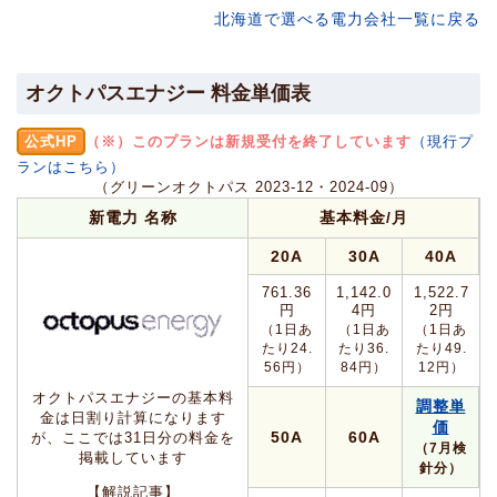
北海道で選べる電力会社一覧に戻る
オクトパスエナジー 料金単価表
公式HP
（※）このプランは新規受付を終了しています
（現行プ
ランはこちら）
（グリーンオクトパス 2023-12・2024-09）
新電力 名称
基本料金/月
20A
30A
40A
761.36
1,142.0
1,522.7
円
4円
2円
（1日あ
（1日あ
（1日あ
たり24.
たり36.
たり49.
56円）
84円）
12円）
オクトパスエナジーの基本料
調整単
金は日割り計算になります
価
50A
60A
が、ここでは31日分の料金を
（7月検
掲載しています
針分）
【解説記事】