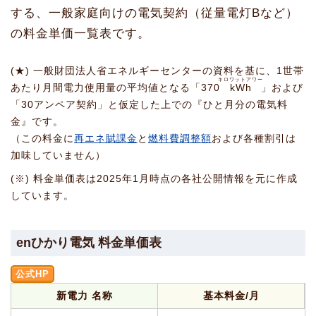
する、一般家庭向けの電気契約（従量電灯Bなど）
の料金単価一覧表です。
(★) 一般財団法人省エネルギーセンターの資料を基に、1世帯
キロワットアワー
あたり月間電力使用量の平均値となる「370
kWh
」および
「30アンペア契約」と仮定した上での『ひと月分の電気料
金』です。
（この料金に
再エネ賦課金
と
燃料費調整額
および各種割引は
加味していません）
(※) 料金単価表は2025年1月時点の各社公開情報を元に作成
しています。
enひかり電気 料金単価表
公式HP
新電力 名称
基本料金/月