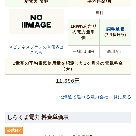
新電力 名称
基本料金/月
無料
1kWhあたり
調整単価
の電力量単
（7月検針分）
価
≫
ビジネスプランの単価表は
一律30.8円
適用なし
こちら
1世帯の平均電気使用量を想定した1ヶ月分の電気料金
（★）
11,396円
北海道で選べる電力会社一覧に戻る
しろくま電力 料金単価表
公式HP