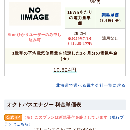
390円
1kWhあたり
調整単価
の電力量単
（7月検針分）
価
28.2円
※enひかりユーザーのみ申し
適用なし
※2024年7月検
込み可
針日以前は33円
1世帯の平均電気使用量を想定した1ヶ月分の電気料金
（★）
10,824円
北海道で選べる電力会社一覧に戻る
オクトパスエナジー 料金単価表
公式HP
（※）このプランは新規受付を終了しています
（現行プ
ランはこちら）
（グリーンオクトパス 2022-04-v1）