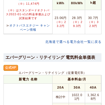
h超
kWh
80kWh
（※）11,474円
（※）はスタンダードオクトパ
ス2022-01-v1の料金単価および
23.06円
28.3円
30.7円
試算結果です
（※）2
（※）2
（※）3
≫
オクトパスエナジー キャン
3.2円
9.3円
2.9円
ペーン情報
北海道で選べる電力会社一覧に戻る
エバーグリーン・リテイリング 電気料金単価表
公式HP
エバーグリーン・リテイリング（従量電灯B）
新電力 名称
基本料金/月
20A
30A
40A
1022.0
1,362.6
検討中
1円
8円