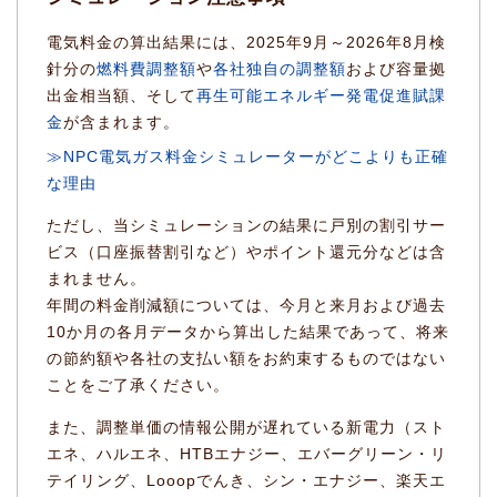
電気料金の算出結果には、2025年9月～2026年8月検
針分の
燃料費調整額
や
各社独自の調整額
および容量拠
出金相当額、そして
再生可能エネルギー発電促進賦課
金
が含まれます。
≫NPC電気ガス料金シミュレーターがどこよりも正確
な理由
ただし、当シミュレーションの結果に戸別の割引サー
ビス（口座振替割引など）やポイント還元分などは含
まれません。
年間の料金削減額については、今月と来月および過去
10か月の各月データから算出した結果であって、将来
の節約額や各社の支払い額をお約束するものではない
ことをご了承ください。
また、調整単価の情報公開が遅れている新電力（スト
エネ、ハルエネ、HTBエナジー、エバーグリーン・リ
テイリング、Looopでんき、シン・エナジー、楽天エ