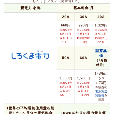
しろくまプラン（従量電灯B）
新電力 名称
基本料金/月
20A
30A
40A
660円
990円
1,320円
※2023年
※2023年
※2023年
8月17日
8月17日
8月17日
以前は66
以前は99
以前は1,
1.4円
2.1円
322.8円
調整単
価
50A
60A
（7月検
針分）
1kWhに
1,650円
1,980円
つき
4.73円
※2023年
※2023年
8月17日
8月17日
※独自の
以前は1,
以前は1,
電源調達
653.5円
984.2円
調整費
を
採用
1世帯の平均電気使用量を想
定した1ヶ月分の電気料金
1kWhあたりの電力量単価