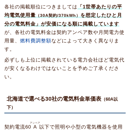
各社の掲載順位につきましては
「1世帯あたりの平
均電気使用量
を想定したひと月
（30A契約/370kWh）
分の電気料金」が安価になる順に掲載しています
が、各社の電気料金は契約アンペア数や月間電力使
用量、
燃料費調整額
などによって大きく異なりま
す。
必ずしも上位に掲載されている電力会社ほど電気代
が安くなるわけではないことを予めご了承くださ
い。
北海道で選べる30社の電気料金単価表
（60A以
下）
アンペア
契約電流60
A
以下で照明や小型の電気機器を使用