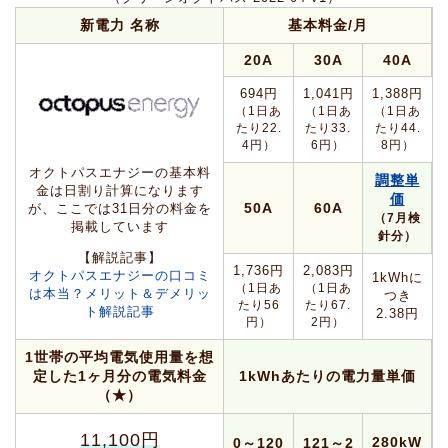
新電力 名称
基本料金/月
20A
30A
40A
694円
1,041円
1,388円
（1日あ
（1日あ
（1日あ
たり22.
たり33.
たり44.
4円）
6円）
8円）
オクトパスエナジーの基本料
調整単
金は日割り計算になります
価
50A
60A
が、ここでは31日分の料金を
（7月検
掲載しています
針分）
【解説記事】
1,736円
2,083円
オクトパスエナジーの口コミ
1kWhに
（1日あ
（1日あ
は本当？メリット＆デメリッ
つき
たり56
たり67.
ト解説記事
2.38円
円）
2円）
1世帯の平均電気使用量を想
定した1ヶ月分の電気料金
1kWhあたりの電力量単価
（★）
11,100円
280kW
0～120
121～2