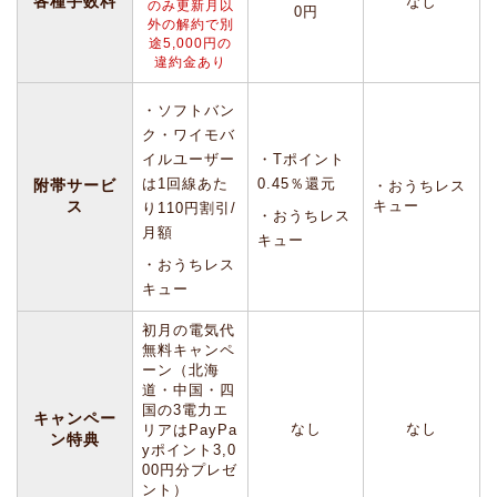
各種手数料
なし
のみ更新月以
0円
外の解約で別
途5,000円の
違約金あり
・ソフトバン
ク・ワイモバ
イルユーザー
・Tポイント
は1回線あた
0.45％還元
附帯サービ
・おうちレス
ス
キュー
り110円割引/
・おうちレス
月額
キュー
・おうちレス
キュー
初月の電気代
無料キャンペ
ーン（北海
道・中国・四
国の3電力エ
キャンペー
なし
なし
リアはPayPa
ン特典
yポイント3,0
00円分プレゼ
ント）