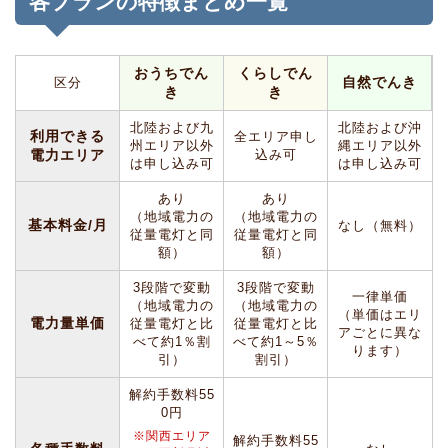
各プランの特徴まとめ一覧
おうちでん
くらしでん
自然でんき
区分
き
き
北陸および九
北陸および沖
利用できる
全エリア申し
州エリア以外
縄エリア以外
電力エリア
込み可
は申し込み可
は申し込み可
あり
あり
（地域電力の
（地域電力の
基本料金/月
なし（無料）
従量電灯と同
従量電灯と同
額）
額）
3段階で変動
3段階で変動
一律単価
（地域電力の
（地域電力の
（単価はエリ
電力量単価
従量電灯と比
従量電灯と比
アごとに異な
べて約1％割
べて約1～5％
ります）
引）
割引）
解約手数料55
0円
※関西エリア
解約手数料55