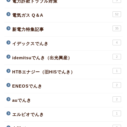
電力詐欺トラブル対策
52
電気ガス Q＆A
35
新電力特集記事
4
イデックスでんき
2
idemitsuでんき（出光興産）
1
HTBエナジー（旧HISでんき）
2
ENEOSでんき
2
auでんき
1
エルピオでんき