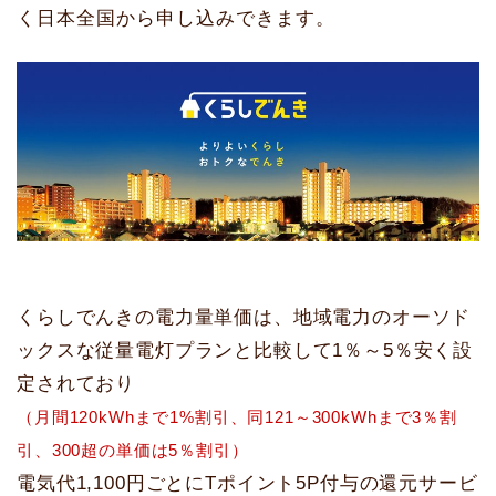
く日本全国から申し込みできます。
くらしでんきの電力量単価は、地域電力のオーソド
ックスな従量電灯プランと比較して1％～5％安く設
定されており
（月間120kWhまで1%割引、同121～300kWhまで3％割
引、300超の単価は5％割引）
電気代1,100円ごとにTポイント5P付与の還元サービ