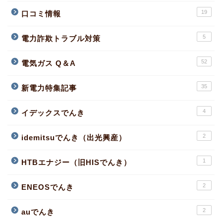
19
口コミ情報
5
電力詐欺トラブル対策
52
電気ガス Q＆A
35
新電力特集記事
4
イデックスでんき
2
idemitsuでんき（出光興産）
1
HTBエナジー（旧HISでんき）
2
ENEOSでんき
2
auでんき