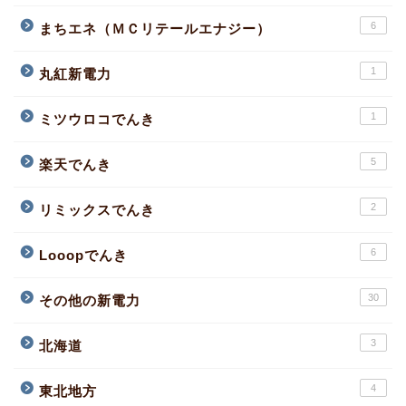
6
まちエネ（ＭＣリテールエナジー）
1
丸紅新電力
1
ミツウロコでんき
5
楽天でんき
2
リミックスでんき
6
Looopでんき
30
その他の新電力
3
北海道
4
東北地方