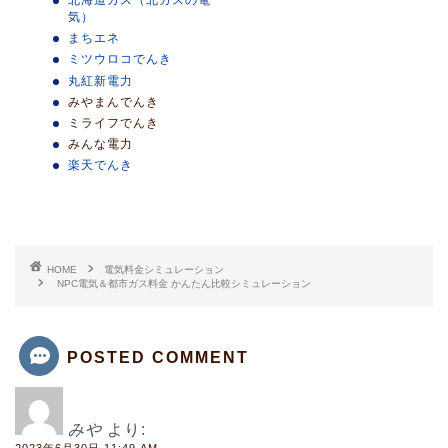
北海道ガス（北ガスの電
気）
まちエネ
ミツウロコでんき
丸紅新電力
みやまんでんき
ミライフでんき
みんな電力
楽天でんき
HOME
電気料金シミュレーション
NPC電気＆都市ガス料金 かんたん比較シミュレーション
POSTED COMMENT
みや
より:
2023年6月30日 11:49 AM