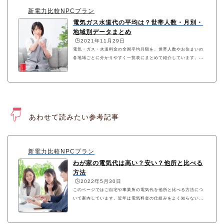
新電力比較NPCプラン
電気ガス水道代の平均は？世帯人数・月別・
地域別データまとめ
🕒️2021年11月29日
電気・ガス・水道料金の全国平均月額を、世帯人数やお住まいの
各地域ごとに分かりやすく一覧表にまとめて紹介しています。各
項目は総務省統計局「家計調査年報」の最新データ（2020年家計
収支編）から抜粋しています。
あわせて読みたい参考記事
新電力比較NPCプラン
わが家の電気代は高い？安い？他所と比べる
方法
🕒️2022年5月30日
このページではご自宅や事業所の電気代を他所と比べる方法につ
いて案内しています。近年は電気料金の仕組みをよく知らない人
をカモにするような新電力会社が増えているため「他社と比べて
安いのか？高いのか？」を確認することが大切です。