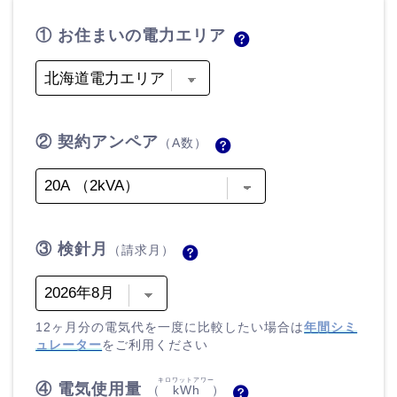
① お住まいの電力エリア
② 契約アンペア
（A数）
③ 検針月
（請求月）
12ヶ月分の電気代を一度に比較したい場合は
年間シミ
ュレーター
をご利用ください
キロワットアワー
④ 電気使用量
（
kWh
）