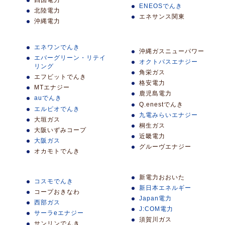
ENEOSでんき
北陸電力
エネサンス関東
沖縄電力
エネワンでんき
沖縄ガスニューパワー
エバーグリーン・リテイ
オクトパスエナジー
リング
角栄ガス
エフビットでんき
格安電力
MTエナジー
鹿児島電力
auでんき
Q.enestでんき
エルピオでんき
九電みらいエナジー
大垣ガス
桐生ガス
大阪いずみコープ
近畿電力
大阪ガス
グルーヴエナジー
オカモトでんき
新電力おおいた
コスモでんき
新日本エネルギー
コープおきなわ
Japan電力
西部ガス
J:COM電力
サーラeエナジー
須賀川ガス
サンリンでんき