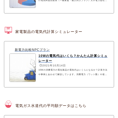
の電気料金比較表（一般家庭・個人向けプラン）大手電力会社の
従量電灯と各社の電気代の差額を、世帯人数や月間電力使用量（k
Wh数）ごとに確認できます。
家電製品の電気代計算シミュレーター
新電力比較NPCプラン
10Wの電気代はいくら？かんたん計算シミュ
レーター
🕒️2021年10月14日
10Wの消費電力の電化製品の電気代はいくらになるか？計算方法
や事例とあわせて解説しています。消費電力（ワット数）や使用
時間、料金単価を入力するシミュレーターでは実際にかかる電気
代も簡単に算出できます。
電気ガス水道代の平均額データはこちら