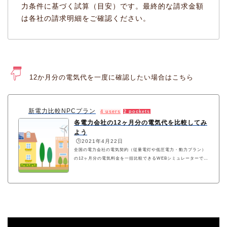
力条件に基づく試算（目安）です。最終的な請求金額
は各社の請求明細をご確認ください。
12か月分の電気代を一度に確認したい場合はこちら
新電力比較NPCプラン
4 users
2 pockets
各電力会社の12ヶ月分の電気代を比較してみ
よう
🕒️2021年4月22日
全国の電力会社の電気契約（従量電灯や低圧電力・動力プラン）
の12ヶ月分の電気料金を一括比較できるWEBシミュレーターで
す。NPCプランでは燃調費調整額や再生可能エネルギー発電促進
賦課金を正確に含めた実際の年間電気代をシミュレーションでき
ます。