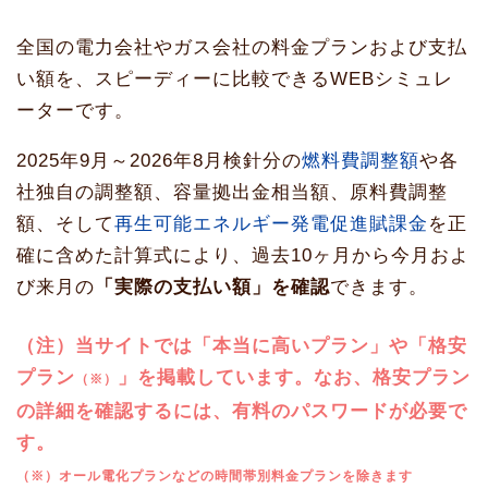
全国の電力会社やガス会社の料金プランおよび支払
い額を、スピーディーに比較できるWEBシミュレ
ーターです。
2025年9月～2026年8月検針分の
燃料費調整額
や各
社独自の調整額、容量拠出金相当額、原料費調整
額、そして
再生可能エネルギー発電促進賦課金
を正
確に含めた計算式により、過去10ヶ月から今月およ
び来月の
「実際の支払い額」を確認
できます。
（注）当サイトでは「本当に高いプラン」や「格安
プラン
」を掲載しています。なお、格安プラン
（※）
の詳細を確認するには、有料のパスワードが必要で
す。
（※）オール電化プランなどの時間帯別料金プランを除きます