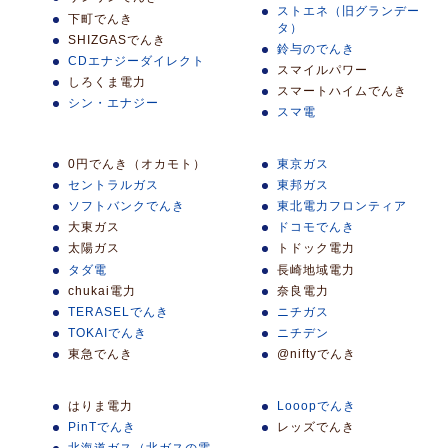
ストエネ（旧グランデー
下町でんき
タ）
SHIZGASでんき
鈴与のでんき
CDエナジーダイレクト
スマイルパワー
しろくま電力
スマートハイムでんき
シン・エナジー
スマ電
0円でんき（オカモト）
東京ガス
セントラルガス
東邦ガス
ソフトバンクでんき
東北電力フロンティア
大東ガス
ドコモでんき
太陽ガス
トドック電力
タダ電
長崎地域電力
chukai電力
奈良電力
TERASELでんき
ニチガス
TOKAIでんき
ニチデン
東急でんき
@niftyでんき
はりま電力
Looopでんき
PinTでんき
レッズでんき