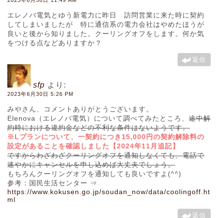
エレノバ電気とゆう新電力に昨日 訪問営業に来た時に契約
してしまいましたが 特に通信系の電力会社はやめたほうが
良いと後から知りました。クーリングオフをします。何か気
をつける点などありますか？
返信
sfp
より:
2023年6月30日 5:26 PM
みやさん、コメントありがとうございます。
Elenova（エレノバ電気）について調べてみたところ、
途中解
約時における違約金などの不利な条件はないようです。
※Lプランについて、一契約につき15,000円の契約解除料の
設定があることを確認しました【2024年11月追記】
ですからわざわざクーリングオフを通知しなくても、電話で
速やかにキャンセルを申し込めば大丈夫でしょう。
もちろんクーリングオフを通知しても良いですよ(^^)
参考：国民生活センター ⇒
https://www.kokusen.go.jp/soudan_now/data/coolingoff.ht
ml
返信