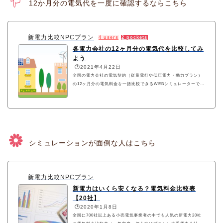
12か月分の電気代を一度に確認するならこちら
新電力比較NPCプラン
4 users
2 pockets
各電力会社の12ヶ月分の電気代を比較してみ
よう
🕒️2021年4月22日
全国の電力会社の電気契約（従量電灯や低圧電力・動力プラン）
の12ヶ月分の電気料金を一括比較できるWEBシミュレーターで
す。NPCプランでは燃調費調整額や再生可能エネルギー発電促進
賦課金を正確に含めた実際の年間電気代をシミュレーションでき
ます。
シミュレーションが面倒な人はこちら
新電力比較NPCプラン
新電力はいくら安くなる？電気料金比較表
【20社】
🕒️2020年1月8日
全国に700社以上ある小売電気事業者の中でも人気の新電力20社