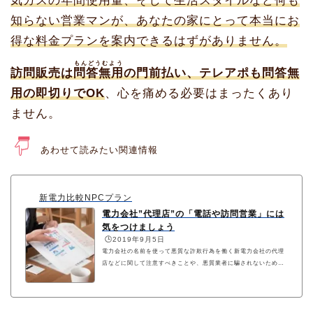
気ガスの年間使用量、そして生活スタイルなど何も
知らない営業マンが、あなたの家にとって本当にお
得な料金プランを案内できるはずがありません。
もんどうむよう
訪問販売は
問答無用
の門前払い、テレアポも問答無
用の即切りでOK
、心を痛める必要はまったくあり
ません。
あわせて読みたい関連情報
新電力比較NPCプラン
電力会社”代理店”の「電話や訪問営業」には
気をつけましょう
🕒️2019年9月5日
電力会社の名前を使って悪質な詐欺行為を働く新電力会社の代理
店などに関して注意すべきことや、悪質業者に騙されないための
対策方法を案内しています。