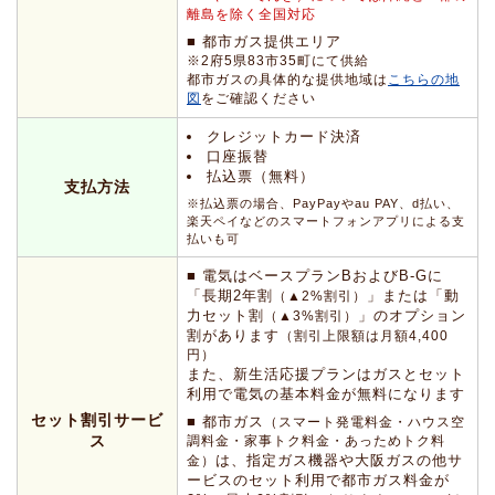
離島を除く全国対応
■ 都市ガス提供エリア
※2府5県83市35町にて供給
都市ガスの具体的な提供地域は
こちらの地
図
をご確認ください
クレジットカード決済
口座振替
払込票（無料）
支払方法
※払込票の場合、PayPayやau PAY、d払い、
楽天ペイなどのスマートフォンアプリによる支
払いも可
■ 電気はベースプランBおよびB-Gに
「長期2年割
」または「動
（▲2%割引）
力セット割
」のオプション
（▲3%割引）
割があります
（割引上限額は月額4,400
円）
また、新生活応援プランはガスとセット
利用で電気の基本料金が無料になります
セット割引サービ
■ 都市ガス
（スマート発電料金・ハウス空
ス
調料金・家事トク料金・あっためトク料
は、指定ガス機器や大阪ガスの他サ
金）
ービスのセット利用で都市ガス料金が