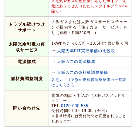
※電気やガスの使用量に応じたポイント還
元はありません（ただしスタイルプランdを
除く）
大阪ガスまたは大阪ガスサービスチェー
トラブル駆けつけ
ンが提供する「住ミカタ・サービス」あ
サポート
り
（有料・月額220円～）
1kWhあたり8.5円～10.5円で買い取り可
太陽光余剰電力買
取サービス
⇒
太陽光卒FIT買取単価の比較表
電源構成
⇒
大阪ガスの電源構成
⇒
大阪ガスの燃料費調整単価
燃料費調整制度
各電力エリア別の燃料費調整単価の一覧表
はこちらから
電気の相談・申込み
（大阪ガスグッドラ
イフコール）
TEL:
0120-000-555
問い合わせ先
受付時間9:00～19:00（全日）
※非常時等には受付時間が変更されること
もあります