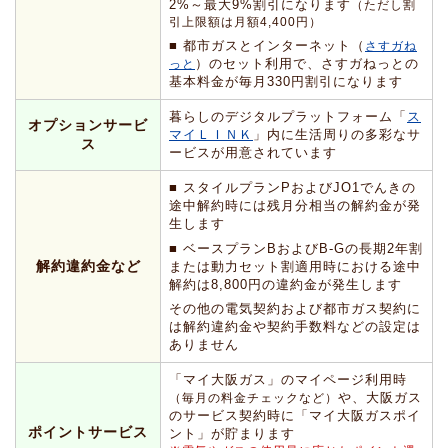
2%～最大9%割引になります
（ただし割
引上限額は月額4,400円）
■ 都市ガスとインターネット（
さすガね
）のセット利用で、さすガねっとの
っと
基本料金が毎月330円割引になります
暮らしのデジタルプラットフォーム「
ス
オプションサービ
マイＬＩＮＫ
」内に生活周りの多彩なサ
ス
ービスが用意されています
■ スタイルプランPおよびJO1でんきの
途中解約時には残月分相当の解約金が発
生します
■ ベースプランBおよびB-Gの長期2年割
解約違約金など
または動力セット割適用時における途中
解約は8,800円の違約金が発生します
その他の電気契約および都市ガス契約に
は解約違約金や契約手数料などの設定は
ありません
「マイ大阪ガス」のマイページ利用時
や、大阪ガス
（毎月の料金チェックなど）
のサービス契約時に「マイ大阪ガスポイ
ポイントサービス
ント」が貯まります