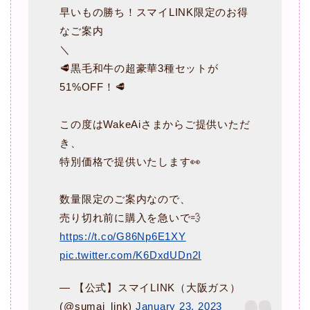
早いもの勝ち！スマイLINK限定のお得
なご案内
＼
🥩黒毛和牛の超豪華3種セットが
51%OFF！🥩
この度はWakeAiさまからご提供いただ
き、
特別価格で提供いたします👀
数量限定のご案内なので、
売り切れ前に購入を急いで💨
https://t.co/G86Np6E1XY
pic.twitter.com/K6DxdUDn2I
— 【公式】スマイLINK（大阪ガス）
(@sumai_link)
January 23, 2023