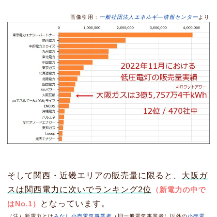
画像引用：
一般社団法人エネルギ―情報センター
より
そして
関西・近畿エリアの販売量に限ると
、
大阪ガ
スは関西電力に次いでランキング2位
（新電力の中で
となっています。
はNo.1）
（注）新電力とは
みなし小売電気事業者
（旧一般電気事業者）以外の
小売電