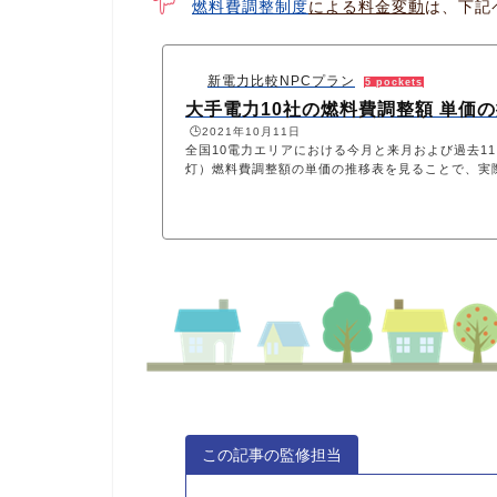
燃料費調整制度
による料金変動
は、下記
新電力比較NPCプラン
5 pockets
大手電力10社の燃料費調整額 単価
🕒️2021年10月11日
全国10電力エリアにおける今月と来月および過去1
灯）燃料費調整額の単価の推移表を見ることで、実
この記事の監修担当