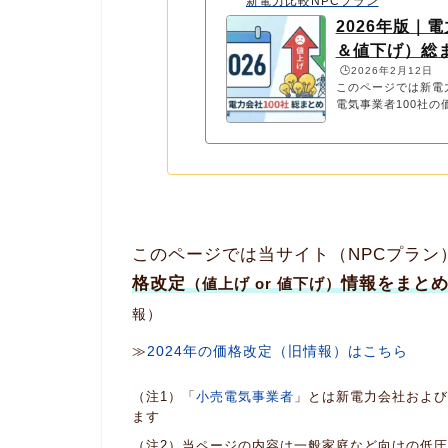
新電力比較NPCプラン
2026年版｜
＆値下げ）総
🕒️2026年2月12日
このページでは新電
電気事業者100社の
とめて案内していま
このページでは当サイト（NPCプラン
格改定
情報をまと
（値上げ or 値下げ）
報）
≫
2024年の価格改定（旧情報）はこちら
（注1）「
小売電気事業者
」とは新電力会社および
ます
（注2）当ページの内容は一般家庭など向けの低