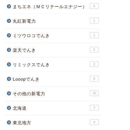
まちエネ（ＭＣリテールエナジー）
6
丸紅新電力
1
ミツウロコでんき
1
楽天でんき
5
リミックスでんき
2
Looopでんき
6
その他の新電力
30
北海道
3
東北地方
4