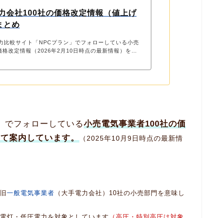
電力会社100社の価格改定情報（値上げ
まとめ
力比較サイト「NPCプラン」でフォローしている小売
価格改定情報（2026年2月10日時点の最新情報）をま
す。（掲載内容は随時更新します）
）でフォローしている
小売電気事業者100社の価
めて案内しています。
（2025年10月9日時点の最新情
旧
一般電気事業者
（大手電力会社）10社の小売部門を意味し
圧電灯・低圧電力を対象としています
（高圧・特別高圧は対象