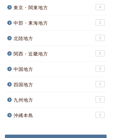
東京・関東地方
4
中部・東海地方
2
北陸地方
3
関西・近畿地方
6
中国地方
3
四国地方
2
九州地方
2
沖縄本島
2