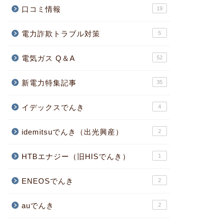
口コミ情報
19
電力詐欺トラブル対策
5
電気ガス Q＆A
52
新電力特集記事
35
イデックスでんき
4
idemitsuでんき（出光興産）
2
HTBエナジー（旧HISでんき）
1
ENEOSでんき
2
auでんき
2