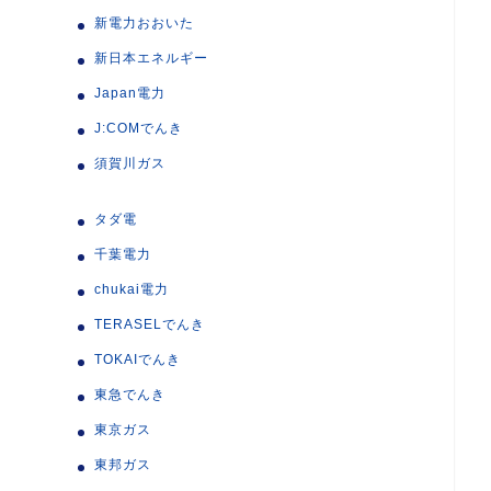
新電力おおいた
新日本エネルギー
Japan電力
J:COMでんき
須賀川ガス
タダ電
千葉電力
chukai電力
TERASELでんき
TOKAIでんき
東急でんき
東京ガス
東邦ガス