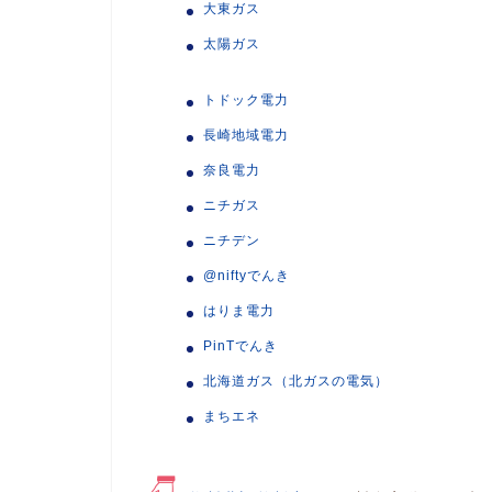
大東ガス
太陽ガス
トドック電力
長崎地域電力
奈良電力
ニチガス
ニチデン
@niftyでんき
はりま電力
PinTでんき
北海道ガス（北ガスの電気）
まちエネ