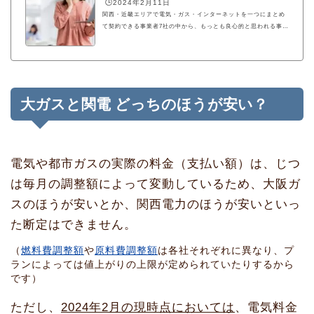
🕒️2024年2月11日
関西・近畿エリアで電気・ガス・インターネットを一つにまとめ
て契約できる事業者7社の中から、もっとも良心的と思われる事業
者およびおすすめプランを案内しています。
大ガスと関電 どっちのほうが安い？
電気や都市ガスの実際の料金（支払い額）は、じつ
は毎月の調整額によって変動しているため、大阪ガ
スのほうが安いとか、関西電力のほうが安いといっ
た断定はできません。
（
燃料費調整額
や
原料費調整額
は各社それぞれに異なり、プ
ランによっては値上がりの上限が定められていたりするから
です）
ただし、
2024年2月の現時点においては
、電気料金