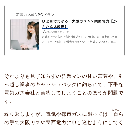
新電力比較NPCプラン
ひと目でわかる！大阪ガス VS 関西電力【か
んたん比較表】
🕒️2023年3月29日
大阪ガスの家庭向け電気料金プラン（13種類）と、都市ガス料金
メニュー（8種類）の特長をわかりやすく解説しています。また、
各プランそれぞれに関西電力の電気および関電ガスとの単価比較
表も用意しています。参考にしてください。
それよりも見ず知らずの営業マンの甘い言葉や、引
っ越し業者のキャッシュバックに釣られて、下手な
電気ガス会社と契約してしまうことのほうが問題で
す。
みずか
繰り返しますが、電気や都市ガスに限っては、
自
ら
の手で大阪ガスや関西電力に申し込むようにしてく