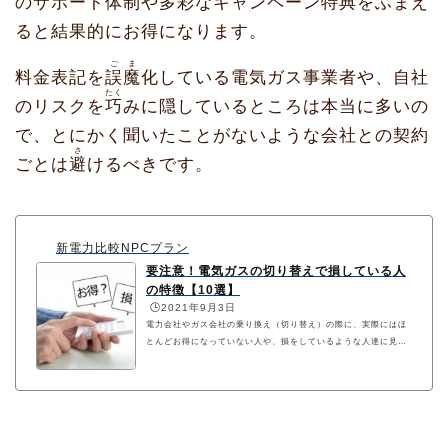
のサポート体制や多彩なキャンペーン特典をふまえ
ると結果的にお得になります。
ごま
料金表記を
誤魔
化している電気ガス事業者や、自社
たく
のリスクを
巧
みに隠しているところは本当に多いの
で、とにかく聞いたことがないような会社との契約
さ
ごとは
避
けるべきです。
新電力比較NPCプラン
要注意！電気ガスの切り替えで損している人
の特徴【10選】
🕒️2021年9月3日
電力会社やガス会社の乗り換え（切り替え）の際に、実際にはほ
とんどお得になっていない人や、損をしているような人達に見ら
れる主な特徴について解説しています。