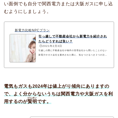
い面倒でも自分で関西電力または大阪ガスに申し込
むようにしましょう。
新電力比較NPCプラン
引っ越しで不動産会社から新電力を紹介され
たらどうすれば良い？
🕒️2021年2月3日
引越しの際に不動産会社や物件の管理会社から聞いたことのない
新電力やガス会社を案内された際に、気をつけるべき３つの注意
点について解説しています。必ず契約前に解約違約金や契約手数
料の有無を確認するようにご注意ください。
電気もガスも2024年は値上がり傾向にありますの
で、よく分からないうちは関西電力や大阪ガスを利
けんめい
用するのが
賢明
です。