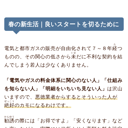
春の新生活｜良いスタートを切るために
た
電気と都市ガスの販売が自由化されて７～８年
経
つ
いま
ものの、その関心の低さから
未
だに不利な契約を結
んでしまう若人は少なくありません。
「電気やガスの料金体系に関心のない人」「仕組み
を知らない人」「明細をいちいち見ない人」
は沢山
いますので、
悪徳業者からするとそういった人が
ぜっこう
絶好
のカモになるわけです。
かんゆう
勧誘
の際には「お得ですよ」「安くなります」など