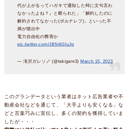
代が上がるってハガキで通知した時に文句言わ
なかったよね？』と断られた」「解約したのに
解約されてなかった(ポルナレフ)」といった不
満が噴出中
電力自由化の弊害か
pic.twitter.com/JB5r6GIuJg
— 滝沢ガレソ🪄 (@takigare3)
March 15, 2023
このグランデータという業者はネット広告業者や不
動産会社などを通じて、「大手よりも安くなる」な
たく
どと言葉
巧
みに宣伝し、多くの契約を獲得していま
したが・・・