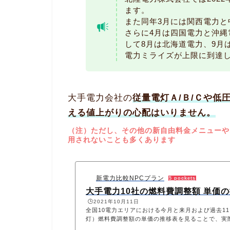
ます。
また同年3月には関西電力と
さらに4月は四国電力と沖縄
して8月は北海道電力、9月
電力ミライズが上限に到達
大手電力会社の
従量電灯Ａ/Ｂ/Ｃや低
える値上がりの心配はいりません。
（注）ただし、その他の新自由料金メニューや
用されないことも多くあります
新電力比較NPCプラン
5 pockets
大手電力10社の燃料費調整額 単価
🕒️2021年10月11日
全国10電力エリアにおける今月と来月および過去1
灯）燃料費調整額の単価の推移表を見ることで、実