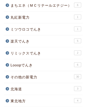
まちエネ（ＭＣリテールエナジー）
6
丸紅新電力
1
ミツウロコでんき
1
楽天でんき
5
リミックスでんき
2
Looopでんき
6
その他の新電力
30
北海道
3
東北地方
4