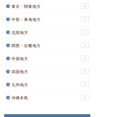
東京・関東地方
4
中部・東海地方
2
北陸地方
3
関西・近畿地方
6
中国地方
3
四国地方
2
九州地方
2
沖縄本島
2