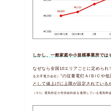
しかし、一般家庭や小規模事業所では
なぜなら全国10エリアごとに定められ
”の従量電灯Ａ/Ｂ/Ｃや
る大手電力会社）
として値上げに上限が設定されている
（※1）電気特定小売供給約款を適用している電気料