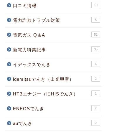
口コミ情報
19
電力詐欺トラブル対策
5
電気ガス Q＆A
52
新電力特集記事
35
イデックスでんき
4
idemitsuでんき（出光興産）
2
HTBエナジー（旧HISでんき）
1
ENEOSでんき
2
auでんき
2