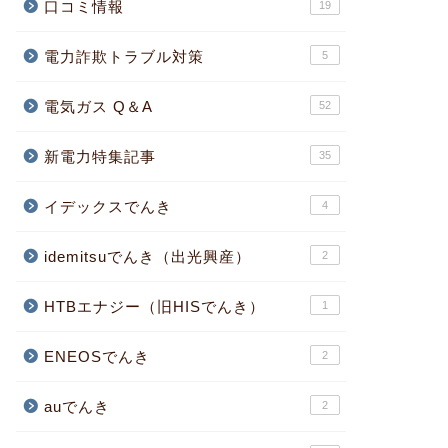
口コミ情報
19
電力詐欺トラブル対策
5
電気ガス Q＆A
52
新電力特集記事
35
イデックスでんき
4
idemitsuでんき（出光興産）
2
HTBエナジー（旧HISでんき）
1
ENEOSでんき
2
auでんき
2