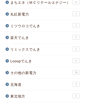
まちエネ（ＭＣリテールエナジー）
6
丸紅新電力
1
ミツウロコでんき
1
楽天でんき
5
リミックスでんき
2
Looopでんき
6
その他の新電力
30
北海道
3
東北地方
4