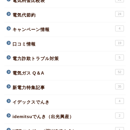
電気料金比較表
24
電気代節約
4
キャンペーン情報
19
口コミ情報
5
電力詐欺トラブル対策
52
電気ガス Q＆A
35
新電力特集記事
4
イデックスでんき
2
idemitsuでんき（出光興産）
1