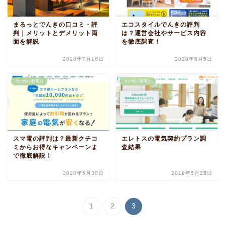
まるっとでんきの口コミ・評
エコスタイルでんきの評判
判｜メリットとデメリット両
は？運営会社やサービス内容
面を解説
を徹底調査！
2020年7月16日
2020年6月5日
その他の新電力
その他の新電力
スマ電の評判は？最新クチコ
エレトスの電気契約プラン調
ミからお得なキャンペーンま
査結果
で徹底解説！
2020年5月30日
2019年5月25日
1
2
3