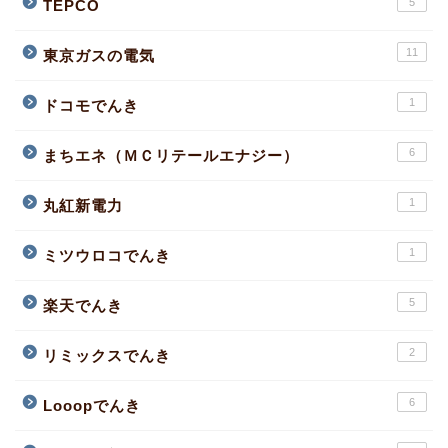
5
TEPCO
11
東京ガスの電気
1
ドコモでんき
6
まちエネ（ＭＣリテールエナジー）
1
丸紅新電力
1
ミツウロコでんき
5
楽天でんき
2
リミックスでんき
6
Looopでんき