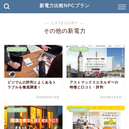
新電力比較NPCプラン
― CATEGORY ―
その他の新電力
その他の新電力
その他の新電力
ビジでんの評判とよくあるト
アストマックスエネルギーの
ラブルを徹底調査！
特徴と口コミ・評判
2020年8月19日
2020年8月3日
その他の新電力
その他の新電力