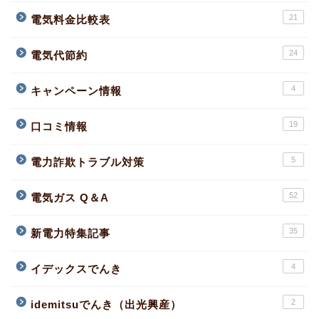
21
電気料金比較表
24
電気代節約
4
キャンペーン情報
19
口コミ情報
5
電力詐欺トラブル対策
52
電気ガス Q＆A
35
新電力特集記事
4
イデックスでんき
2
idemitsuでんき（出光興産）