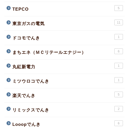
5
TEPCO
11
東京ガスの電気
1
ドコモでんき
6
まちエネ（ＭＣリテールエナジー）
1
丸紅新電力
1
ミツウロコでんき
5
楽天でんき
2
リミックスでんき
6
Looopでんき