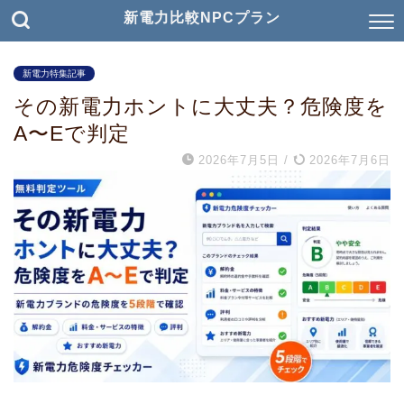
新電力比較NPCプラン
新電力特集記事
その新電力ホントに大丈夫？危険度を
A〜Eで判定
2026年7月5日
/
2026年7月6日