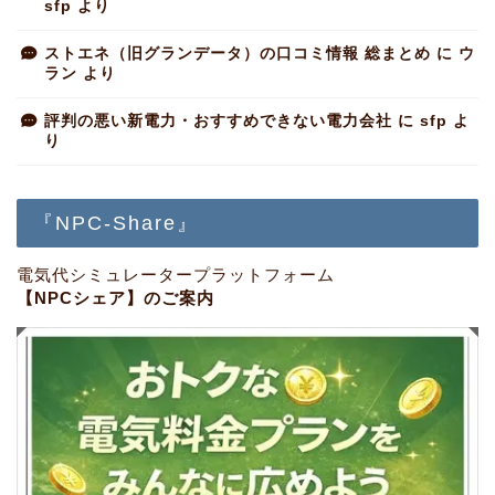
sfp
より
ストエネ（旧グランデータ）の口コミ情報 総まとめ
に
ウ
ラン
より
評判の悪い新電力・おすすめできない電力会社
に
sfp
よ
り
『NPC-Share』
電気代シミュレータープラットフォーム
【NPCシェア】のご案内