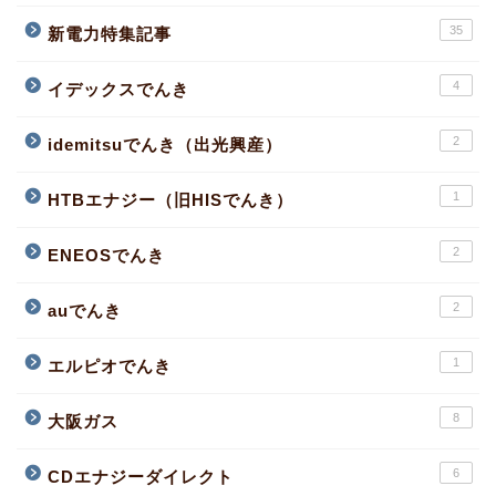
35
新電力特集記事
4
イデックスでんき
2
idemitsuでんき（出光興産）
1
HTBエナジー（旧HISでんき）
2
ENEOSでんき
2
auでんき
1
エルピオでんき
8
大阪ガス
6
CDエナジーダイレクト