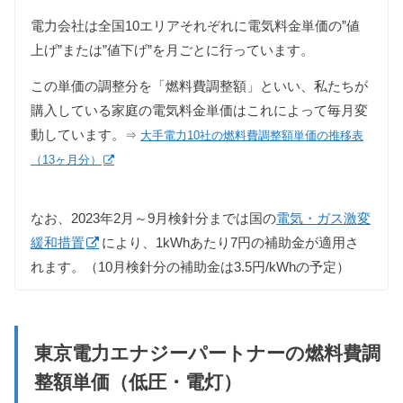
電力会社は全国10エリアそれぞれに電気料金単価の”値
上げ”または”値下げ”を月ごとに行っています。
この単価の調整分を「燃料費調整額」といい、私たちが
購入している家庭の電気料金単価はこれによって毎月変
動しています。
⇒
大手電力10社の燃料費調整額単価の推移表
（13ヶ月分）
なお、2023年2月～9月検針分までは国の
電気・ガス激変
緩和措置
により、1kWhあたり7円の補助金が適用さ
れます。（10月検針分の補助金は3.5円/kWhの予定）
東京電力エナジーパートナーの燃料費調
整額単価（低圧・電灯）