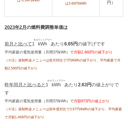
は-3.34円/kWh
円）
は3.66円/kWh
2023年2月
の燃料費調整単価は
キロワットアワー
前月と比べて
1
kWh
あたり
6.65円
の値下げです
平均家庭の電気使用量（月間370kWh）で
月額2,460円の値下がり
（※注）規制料金メニューは前月対比で7円/kWhの値下がり、平均家庭で月
額2,590円の値下がり
キロワットアワー
昨年同月と比べると
1
kWh
あたり
2.63円
の値上がりで
す
平均家庭の電気使用量（月間370kWh）で
月額973円の値上がり
（※注）規制料金メニューは前年度対比で3.97円/kWhの値下がり、平均家庭
で月額1,468円の値下がり