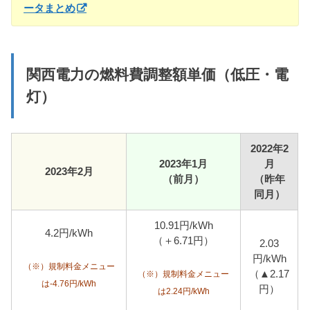
ータまとめ
関西電力の燃料費調整額単価（低圧・電
灯）
2022年2
2023年1月
月
2023年2月
（前月）
（昨年
同月）
10.91円/kWh
4.2円/kWh
（＋6.71円）
2.03
円/kWh
（※）規制料金メニュー
（▲2.17
（※）規制料金メニュー
は-4.76円/kWh
円）
は2.24円/kWh