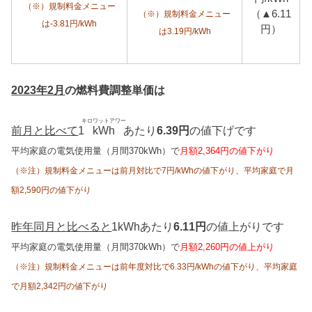
（※）規制料金メニュー
（▲6.11
（※）規制料金メニュー
は-3.81円/kWh
円）
は3.19円/kWh
2023年2月
の燃料費調整単価は
キロワットアワー
前月と比べて
1
kWh
あたり
6.39円
の値下げです
平均家庭の電気使用量（月間370kWh）で
月額2,364円の値下がり
（※注）規制料金メニューは前月対比で7円/kWhの値下がり、平均家庭で月
額2,590円の値下がり
昨年同月と比べると
1kWhあたり
6.11円
の値上がりです
平均家庭の電気使用量（月間370kWh）で
月額2,260円の値上がり
（※注）規制料金メニューは前年度対比で6.33円/kWhの値下がり、平均家庭
で月額2,342円の値下がり