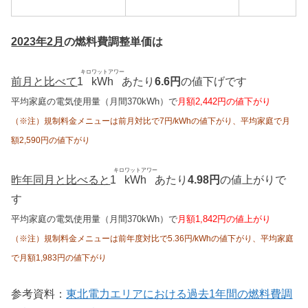
2023年2月
の燃料費調整単価は
キロワットアワー
前月と比べて
1
kWh
あたり
6.6円
の値下げです
平均家庭の電気使用量（月間370kWh）で
月額2,442円の値下がり
（※注）規制料金メニューは前月対比で7円/kWhの値下がり、平均家庭で月
額2,590円の値下がり
キロワットアワー
昨年同月と比べると
1
kWh
あたり
4.98円
の値上がりで
す
平均家庭の電気使用量（月間370kWh）で
月額1,842円の値上がり
（※注）規制料金メニューは前年度対比で5.36円/kWhの値下がり、平均家庭
で月額1,983円の値下がり
参考資料：
東北電力エリアにおける過去1年間の燃料費調