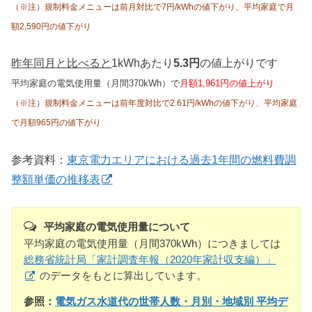
（※注）規制料金メニューは前月対比で7円/kWhの値下がり、平均家庭で月
額2,590円の値下がり
昨年同月と比べると
1kWhあたり
5.3円
の値上がりです
平均家庭の電気使用量（月間370kWh）で
月額1,961円の値上がり
（※注）規制料金メニューは前年度対比で2.61円/kWhの値下がり、平均家庭
で月額965円の値下がり
参考資料：
東京電力エリアにおける過去1年間の燃料費調
整額単価の推移表
平均家庭の電気使用量について
平均家庭の電気使用量（月間370kWh）につきましては
総務省統計局「家計調査年報（2020年家計収支編）」
のデータをもとに算出しています。
参照：
電気ガス水道代の世帯人数・月別・地域別 平均デ