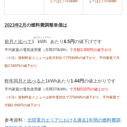
ューは1.77円/kWh
ューは1.77円/kWh
2023年2月
の燃料費調整単価は
キロワットアワー
前月と比べて
1
kWh
あたり
6.5円
の値下げです
平均家庭の電気使用量（月間370kWh）で
月額2,405円の値下がり
（※注）規制料金メニューは前月対比で7円/kWhの値下がり、平均家庭で月
額2,590円の値下がり
昨年同月と比べると
1kWhあたり
1.44円
の値上がりです
平均家庭の電気使用量（月間370kWh）で
月額532円の値上がり
（※注）規制料金メニューは前年度対比で7円/kWhの値下がり、平均家庭で
月額2,590円の値下がり
参考資料：
北陸電力エリアにおける過去1年間の燃料費調