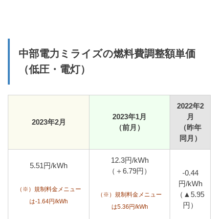
中部電力ミライズの燃料費調整額単価
（低圧・電灯）
2022年2
2023年1月
月
2023年2月
（前月）
（昨年
同月）
12.3円/kWh
5.51円/kWh
（＋6.79円）
-0.44
円/kWh
（※）規制料金メニュー
（▲5.95
（※）規制料金メニュー
は-1.64円/kWh
円）
は5.36円/kWh