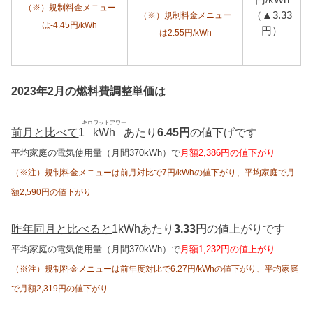
円/kWh
（※）規制料金メニュー
（▲3.33
（※）規制料金メニュー
は-4.45円/kWh
円）
は2.55円/kWh
2023年2月
の燃料費調整単価は
キロワットアワー
前月と比べて
1
kWh
あたり
6.45円
の値下げです
平均家庭の電気使用量（月間370kWh）で
月額2,386円の値下がり
（※注）規制料金メニューは前月対比で7円/kWhの値下がり、平均家庭で月
額2,590円の値下がり
昨年同月と比べると
1kWhあたり
3.33円
の値上がりです
平均家庭の電気使用量（月間370kWh）で
月額1,232円の値上がり
（※注）規制料金メニューは前年度対比で6.27円/kWhの値下がり、平均家庭
で月額2,319円の値下がり