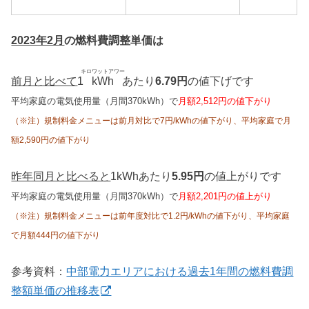
2023年2月
の燃料費調整単価は
キロワットアワー
前月と比べて
1
kWh
あたり
6.79円
の値下げです
平均家庭の電気使用量（月間370kWh）で
月額2,512円の値下がり
（※注）規制料金メニューは前月対比で7円/kWhの値下がり、平均家庭で月
額2,590円の値下がり
昨年同月と比べると
1kWhあたり
5.95円
の値上がりです
平均家庭の電気使用量（月間370kWh）で
月額2,201円の値上がり
（※注）規制料金メニューは前年度対比で1.2円/kWhの値下がり、平均家庭
で月額444円の値下がり
参考資料：
中部電力エリアにおける過去1年間の燃料費調
整額単価の推移表