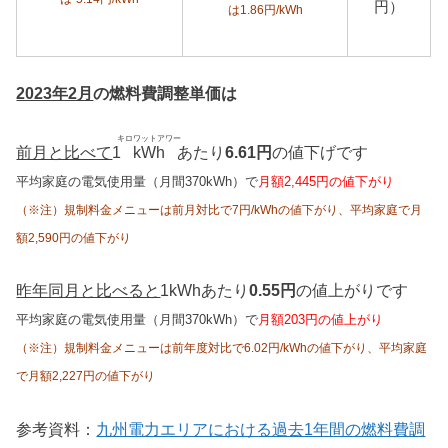
円）
は1.86円/kWh
2023年2月
の燃料費調整単価は
キロワットアワー
前月と比べて
1
kWh
あたり
6.61円
の値下げです
平均家庭の電気使用量（月間370kWh）で
月額2,445円の値下がり
（※注）規制料金メニューは前月対比で7円/kWhの値下がり、平均家庭で月
額2,590円の値下がり
昨年同月と比べると
1kWhあたり
0.55円
の値上がりです
平均家庭の電気使用量（月間370kWh）で
月額203円の値上がり
（※注）規制料金メニューは前年度対比で6.02円/kWhの値下がり、平均家庭
で月額2,227円の値下がり
参考資料：
九州電力エリアにおける過去1年間の燃料費調