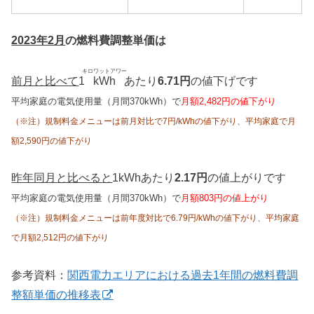
2023年2月
の燃料費調整単価は
キロワットアワー
前月と比べて
1
kWh
あたり
6.71円
の値下げです
平均家庭の電気使用量（月間370kWh）で
月額2,482円の値下がり
（※注）規制料金メニューは前月対比で7円/kWhの値下がり、平均家庭で月
額2,590円の値下がり
昨年同月と比べると
1kWhあたり
2.17円
の値上がりです
平均家庭の電気使用量（月間370kWh）で
月額803円の値上がり
（※注）規制料金メニューは前年度対比で6.79円/kWhの値下がり、平均家庭
で月額2,512円の値下がり
参考資料：
関西電力エリアにおける過去1年間の燃料費調
整額単価の推移表