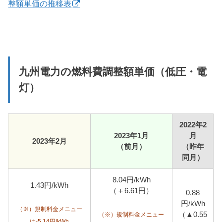
整額単価の推移表
九州電力の燃料費調整額単価（低圧・電
灯）
2022年2
2023年1月
月
2023年2月
（前月）
（昨年
同月）
8.04円/kWh
1.43円/kWh
（＋6.61円）
0.88
円/kWh
（※）規制料金メニュー
（▲0.55
（※）規制料金メニュー
は-5.14円/kWh