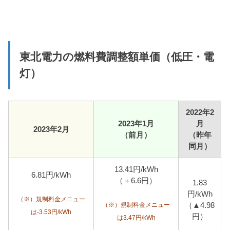
東北電力の燃料費調整額単価（低圧・電
灯）
2022年2
2023年1月
月
2023年2月
（前月）
（昨年
同月）
13.41円/kWh
6.81円/kWh
（＋6.6円）
1.83
円/kWh
（※）規制料金メニュー
（▲4.98
（※）規制料金メニュー
は-3.53円/kWh
円）
は3.47円/kWh