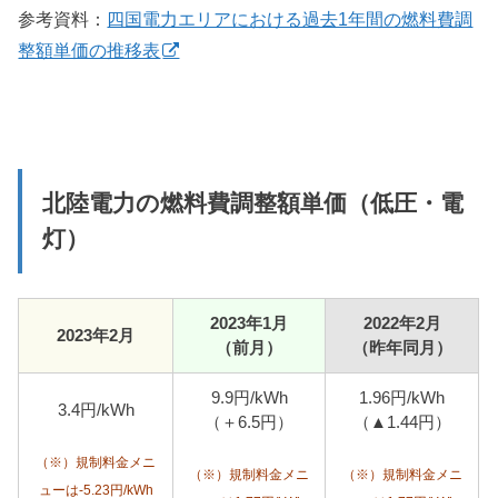
参考資料：
四国電力エリアにおける過去1年間の燃料費調
整額単価の推移表
北陸電力の燃料費調整額単価（低圧・電
灯）
2023年1月
2022年2月
2023年2月
（前月）
（昨年同月）
9.9円/kWh
1.96円/kWh
3.4円/kWh
（＋6.5円）
（▲1.44円）
（※）規制料金メニ
（※）規制料金メニ
（※）規制料金メニ
ューは-5.23円/kWh