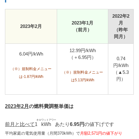
2022年2
2023年1月
月
2023年2月
（前月）
（昨年
同月）
12.99円/kWh
6.04円/kWh
（＋6.95円）
0.74
円/kWh
（※）規制料金メニュー
（▲5.3
（※）規制料金メニュー
は-1.87円/kWh
円）
は5.13円/kWh
2023年2月
の燃料費調整単価は
キロワットアワー
前月と比べて
1
kWh
あたり
6.95円
の値下げです
平均家庭の電気使用量（月間370kWh）で
月額2,571円の値下がり