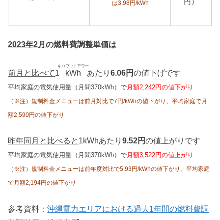
円）
は3.98円/kWh
2023年2月
の燃料費調整単価は
キロワットアワー
前月と比べて
1
kWh
あたり
6.06円
の値下げです
平均家庭の電気使用量（月間370kWh）で
月額2,242円の値下がり
（※注）規制料金メニューは前月対比で7円/kWhの値下がり、平均家庭で月
額2,590円の値下がり
昨年同月と比べると
1kWhあたり
9.52円
の値上がりです
平均家庭の電気使用量（月間370kWh）で
月額3,522円の値上がり
（※注）規制料金メニューは前年度対比で5.93円/kWhの値下がり、平均家庭
で月額2,194円の値下がり
参考資料：
沖縄電力エリアにおける過去1年間の燃料費調