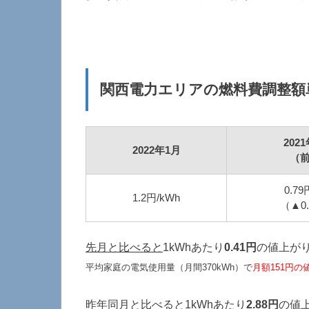
関西電力エリアの燃料費調整額
202
2022年1月
（
0.79
1.2円/kWh
（▲0
先月と比べると
1kWhあたり
0.41円
の値上が
平均家庭の電気使用量（月間370kWh）で
月額151円の
昨年同月と比べると
1kWhあたり
2.88円
の値