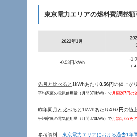
東京電力エリアの燃料費調整額
20
2022年1月
-1.
-0.53円/kWh
（▲
先月と比べると
1kWhあたり
0.56円
の値上が
平均家庭の電気使用量（月間370kWh）で
月額207円の
昨年同月と比べると
1kWhあたり
4.67円
の値
平均家庭の電気使用量（月間370kWh）で
月額1,727
参考資料：
東京電力エリアにおける過去1年