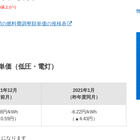
円の値上がり
弊
間の燃料費調整額単価の推移表
単価（低圧・電灯）
21年12月
2021年1月
（前月）
（昨年度同月）
38円/kWh
-6.22円/kWh
0.59円）
（▲4.43円）
りになります