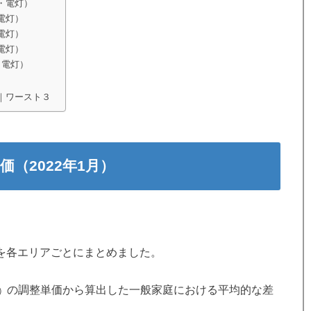
・電灯）
電灯）
電灯）
電灯）
・電灯）
｜ワースト３
（2022年1月）
価を各エリアごとにまとめました。
の調整単価から算出した一般家庭における平均的な差
月）