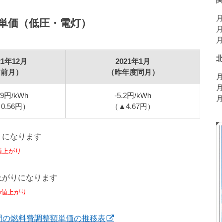
月
単価（低圧・電灯）
月
月
21年12月
2021年1月
（前月）
（昨年度同月）
月
月
09円/kWh
-5.2円/kWh
月
0.56円）
（▲4.67円）
りになります
値上がり
上がりになります
円の値上がり
間の燃料費調整額単価の推移表