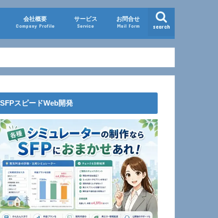
会社概要
サービス
お問合せ
Company Profile
Service
Mail Form
search
スピードWeb開発
電気診断コンサルティング
家庭向けコンサルティング
ともさかエール
見積太郎（ミツモッタロー）
SFPスピードWeb開発