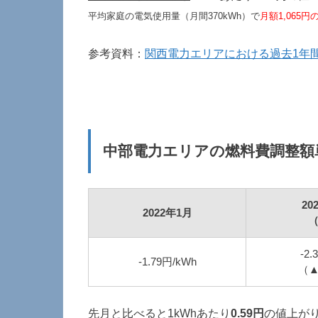
平均家庭の電気使用量（月間370kWh）で
月額1,065
参考資料：
関西電力エリアにおける過去1年
中部電力エリアの燃料費調整額
20
2022年1月
-2.
-1.79円/kWh
（▲
先月と比べると
1kWhあたり
0.59円
の値上が