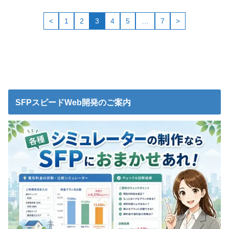
<
1
2
3
4
5
…
7
>
SFPスピードWeb開発のご案内