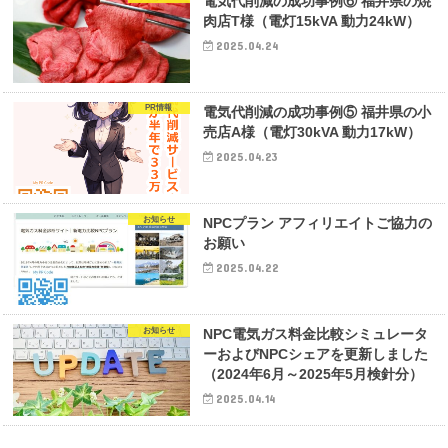
電気代削減の成功事例⑥ 福井県の焼
肉店T様（電灯15kVA 動力24kW）
2025.04.24
PR情報
電気代削減の成功事例⑤ 福井県の小
売店A様（電灯30kVA 動力17kW）
2025.04.23
お知らせ
NPCプラン アフィリエイトご協力の
お願い
2025.04.22
お知らせ
NPC電気ガス料金比較シミュレータ
ーおよびNPCシェアを更新しました
（2024年6月～2025年5月検針分）
2025.04.14