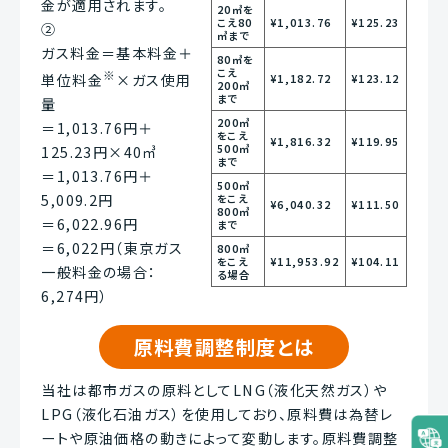
金が適用されます。
20㎥を
こえ80
¥1,013.76
¥125.23
②
㎥まで
ガス料金＝基本料金＋
80㎥を
こえ
※
単位料金
×ガス使用
¥1,182.72
¥123.12
200㎥
まで
量
200㎥
＝1,013.76円＋
をこえ
¥1,816.32
¥119.95
500㎥
125.23円×40㎥
まで
＝1,013.76円＋
500㎥
5,009.2円
をこえ
¥6,040.32
¥111.50
800㎥
＝6,022.96円
まで
＝6,022円（東京ガス
800㎥
をこえ
¥11,953.92
¥104.11
一般料金の場合：
る場合
6,274円）
原料費調整制度とは
当社は都市ガスの原料としてLNG（液化天然ガス）や
LPG（液化石油ガス）を使用しており、原料費は為替レ
ートや原油価格の動きによって変動します。原料費調整