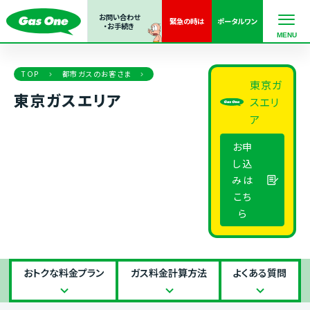
お問い合わせ
緊急の
時は
ポータル
ワン
・お手続き
TOP
都市ガスのお客さま
東京ガ
東京ガスエリア
スエリ
ア
お申
し込
みは
こち
ら
おトクな料
金プラン
ガス料金
計算方法
よくある
質問