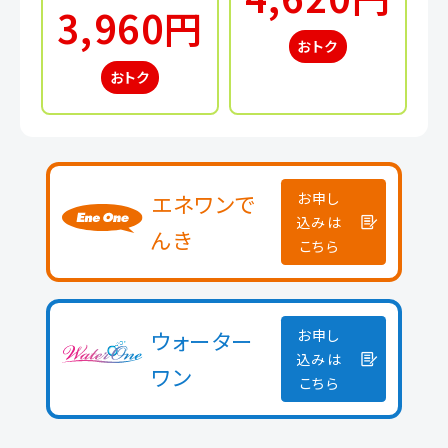
3,960円
おトク
おトク
エネワンで
お申し
込みは
んき
こちら
ウォーター
お申し
込みは
ワン
こちら