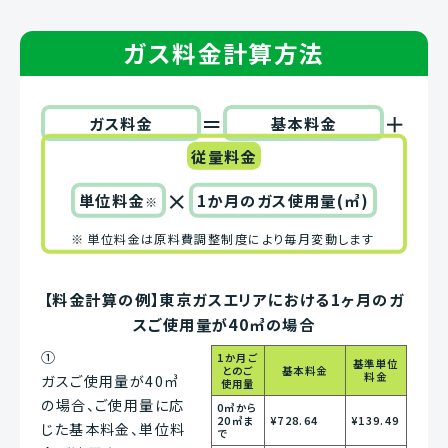
ガス料金計算方法
＝
＋
ガス料金
基本料金
従量料金
×
単位料金
1か月のガス使用量(㎥)
※
※
単位料金は原料費調整制度により毎月変動します
【料金計算の例】東京ガスエリアにおける1ヶ月のガ
スご使用量が40㎥の場合
①
1か月ご
基準単位
とのご
基本料金
料金
ガスご使用量が40㎥
使用量
の場合、ご使用量に応
0㎥から
20㎥ま
¥728.64
¥139.49
じた基本料金、単位料
で